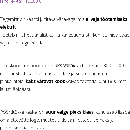
Hind KM-ta:
1160.00
€
Tegemist on käsitsi juhitava väravaga, mis
ei vaja töötamiseks
elektrit
.
Toetab nii ühesuunalist kui ka kahesuunalist liikumist, mida saab
vajadusel reguleerida.
Teleskoopiline pöördtõke:
üks värav
võib toetada 800–1200
mm laiust läbipääsu ratastoolidele ja suure pagasiga
jalakäijatele;
kaks väravat koos
võivad toetada kuni 1800 mm
laiust läbipääsu.
Pöördtõkke keskel on
suur valge pleksiklaas
, kuhu saab lisada
oma ettevõtte logo, muutes ülddisaini esteetilisemaks ja
professionaalsemaks.