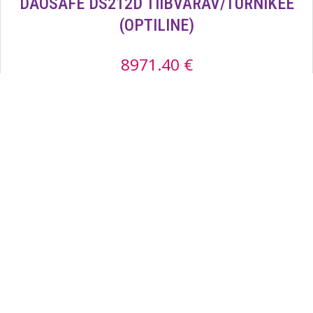
DAOSAFE DS212D TIIBVÄRAV/TURNIKEE
(OPTILINE)
8971.40
€
Lisa ostukorvi