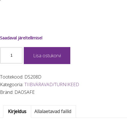
Saadaval järeltellimisel
DAOSAFE
Lisa ostukorvi
DS208D
MANUAALNE
TIIBVÄRAV
Tootekood:
DS208D
kogus
Kategooria:
TIIBVÄRAVAD/TURNIKEED
Bränd: DAOSAFE
Kirjeldus
Allalaetavad failid