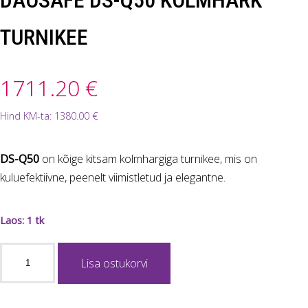
TURNIKEE
1711.20
€
Hind KM-ta:
1380.00
€
DS-Q50
on kõige kitsam kolmhargiga turnikee, mis on
kuluefektiivne, peenelt viimistletud ja elegantne.
Laos: 1 tk
DAOSAFE
Lisa ostukorvi
DS-
Q50
KOLMHARK