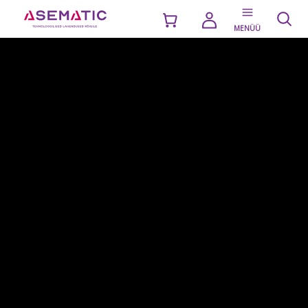
MENÜÜ
KOLMHARK TURNIKEED