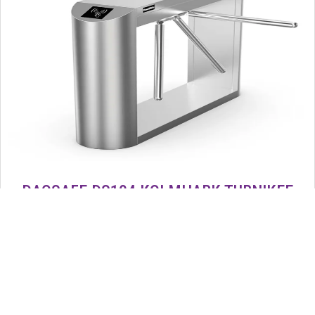
DAOSAFE DS104 KOLMHARK TURNIKEE
3348.00
€
Lisa ostukorvi