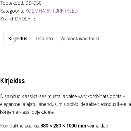
Tootekood:
DS-Q50
TURNIKEE
Kategooria:
KOLMHARK TURNIKEED
kogus
Bränd: DAOSAFE
Kirjeldus
Lisainfo
Allalaetavad failid
Kirjeldus
Disainitud klassikalises musta ja valge värvikombinatsioonis –
elegantne ja ajatu lahendus, mis sobib ideaalselt esinduslikele ja
kõrgema klassi objektidele.
Kompaktne suurus
380 × 280 × 1000 mm
võimaldab