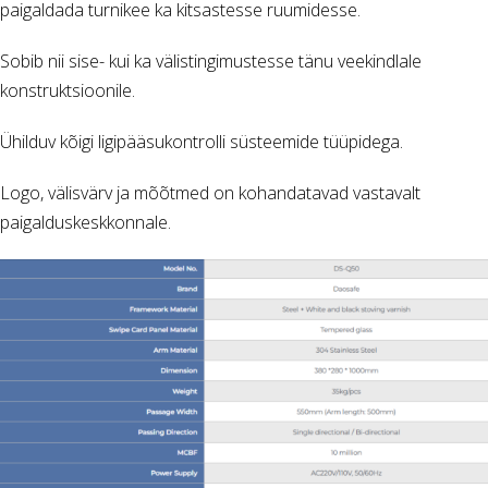
paigaldada turnikee ka kitsastesse ruumidesse.
Sobib nii sise- kui ka välistingimustesse tänu veekindlale
konstruktsioonile.
Ühilduv kõigi ligipääsukontrolli süsteemide tüüpidega.
Logo, välisvärv ja mõõtmed on kohandatavad vastavalt
paigalduskeskkonnale.